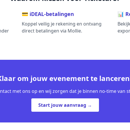
💳 iDEAL-betalingen
📊 R
Koppel veilig je rekening en ontvang
Bekij
nder
direct betalingen via Mollie.
export
Klaar om jouw evenement te lanceren
tact met ons op en wij zorgen dat je binnen no-time van st
Start jouw aanvraag →