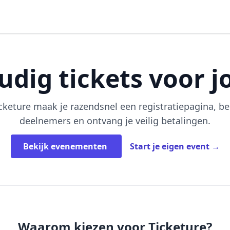
udig tickets voor 
cketure maak je razendsnel een registratiepagina, be
deelnemers en ontvang je veilig betalingen.
Bekijk evenementen
Start je eigen event →
Waarom kiezen voor Ticketure?